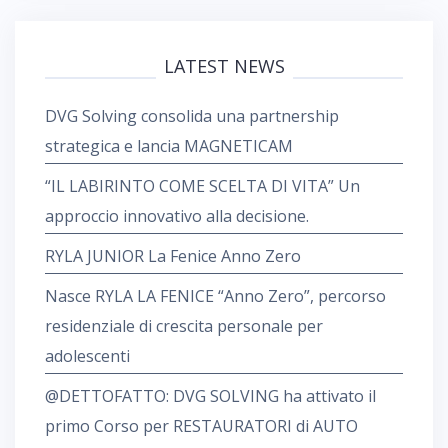
i
o
n
LATEST NEWS
e
a
DVG Solving consolida una partnership
r
t
strategica e lancia MAGNETICAM
i
“IL LABIRINTO COME SCELTA DI VITA” Un
c
o
approccio innovativo alla decisione.
l
RYLA JUNIOR La Fenice Anno Zero
i
Nasce RYLA LA FENICE “Anno Zero”, percorso
residenziale di crescita personale per
adolescenti
@DETTOFATTO: DVG SOLVING ha attivato il
primo Corso per RESTAURATORI di AUTO