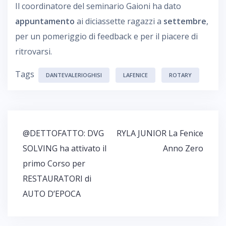
Il coordinatore del seminario Gaioni ha dato
appuntamento
ai diciassette ragazzi a
settembre
,
per un pomeriggio di feedback e per il piacere di
ritrovarsi.
Tags
DANTEVALERIOGHISI
LAFENICE
ROTARY
@DETTOFATTO: DVG
RYLA JUNIOR La Fenice
N
SOLVING ha attivato il
Anno Zero
a
primo Corso per
v
i
RESTAURATORI di
g
AUTO D’EPOCA
a
z