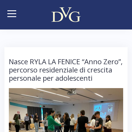
S
k
i
p
t
o
c
Nasce RYLA LA FENICE “Anno Zero”,
o
percorso residenziale di crescita
n
personale per adolescenti
t
e
n
t