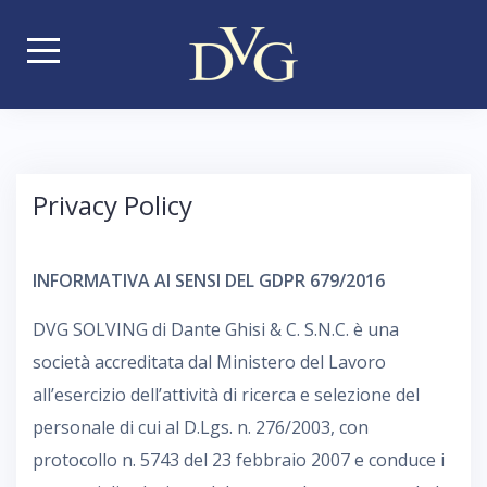
S
k
i
p
t
o
Privacy Policy
c
o
n
INFORMATIVA AI SENSI DEL GDPR 679/2016
t
DVG SOLVING di Dante Ghisi & C. S.N.C. è una
e
società accreditata dal Ministero del Lavoro
n
all’esercizio dell’attività di ricerca e selezione del
t
personale di cui al D.Lgs. n. 276/2003, con
protocollo n. 5743 del 23 febbraio 2007 e conduce i