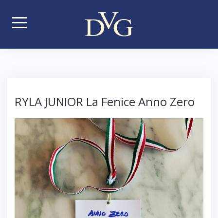
S
k
i
p
t
o
c
RYLA JUNIOR La Fenice Anno Zero
o
n
t
e
n
t