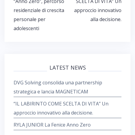
“Anno Zero”, percorso
SCELTA DI VITA” Un
a
residenziale di crescita
approccio innovativo
v
i
personale per
alla decisione.
g
adolescenti
a
z
i
o
n
LATEST NEWS
e
a
DVG Solving consolida una partnership
r
t
strategica e lancia MAGNETICAM
i
“IL LABIRINTO COME SCELTA DI VITA” Un
c
o
approccio innovativo alla decisione.
l
RYLA JUNIOR La Fenice Anno Zero
i