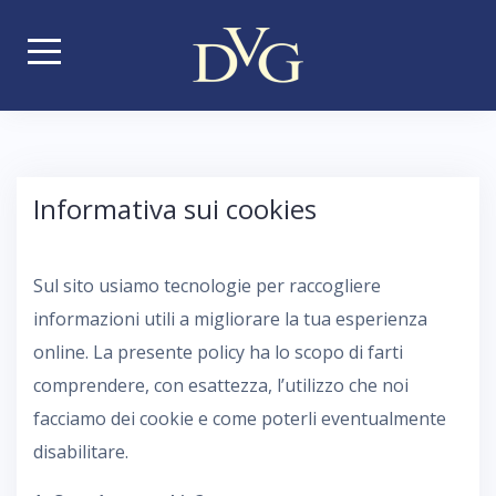
S
k
i
p
t
o
Informativa sui cookies
c
o
n
Sul sito usiamo tecnologie per raccogliere
t
informazioni utili a migliorare la tua esperienza
e
online. La presente policy ha lo scopo di farti
n
comprendere, con esattezza, l’utilizzo che noi
t
facciamo dei cookie e come poterli eventualmente
disabilitare.