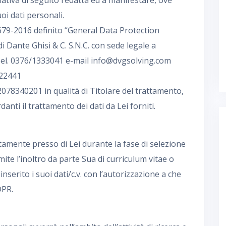
mativa di seguito redatta ed a manifestare, ove
oi dati personali.
R 679-2016 definito “General Data Protection
 Dante Ghisi & C. S.N.C. con sede legale a
el. 0376/1333041 e-mail info@dvgsolving.com
222441
 02078340201 in qualità di Titolare del trattamento,
nti il trattamento dei dati da Lei forniti.
ettamente presso di Lei durante la fase di selezione
mite l’inoltro da parte Sua di curriculum vitae o
 inserito i suoi dati/c.v. con l’autorizzazione a che
DPR.