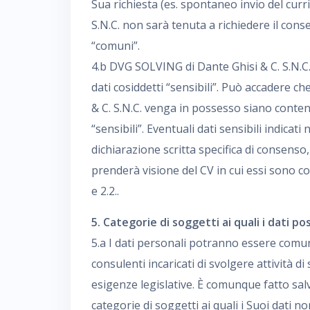
Sua richiesta (es. spontaneo invio del cur
S.N.C. non sarà tenuta a richiedere il cons
“comuni”.
4.b DVG SOLVING di Dante Ghisi & C. S.N.C
dati cosiddetti “sensibili”. Può accadere c
& C. S.N.C. venga in possesso siano contenu
“sensibili”. Eventuali dati sensibili indicat
dichiarazione scritta specifica di consenso
prenderà visione del CV in cui essi sono con
e 2.2..
5. Categorie di soggetti ai quali i dati 
5.a I dati personali potranno essere comuni
consulenti incaricati di svolgere attività 
esigenze legislative. È comunque fatto salvo
categorie di soggetti ai quali i Suoi dati 