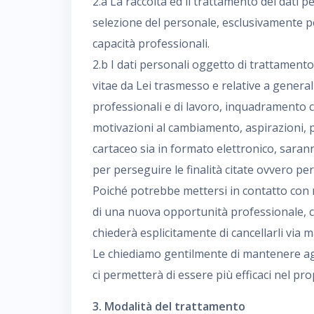
2.a La raccolta ed il trattamento dei dati pe
selezione del personale, esclusivamente per 
capacità professionali.
2.b I dati personali oggetto di trattament
vitae da Lei trasmesso e relative a generali
professionali e di lavoro, inquadramento 
motivazioni al cambiamento, aspirazioni, pr
cartaceo sia in formato elettronico, saran
per perseguire le finalità citate ovvero pe
Poiché potrebbe mettersi in contatto con n
di una nuova opportunità professionale, c
chiederà esplicitamente di cancellarli via 
Le chiediamo gentilmente di mantenere aggi
ci permetterà di essere più efficaci nel p
3. Modalità del trattamento