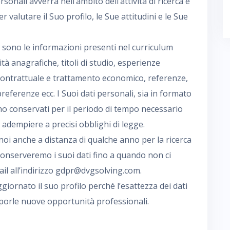
rsonali avverrà nell’ambito dell’attività di ricerca e
valutare il Suo profilo, le Sue attitudini e le Sue
o sono le informazioni presenti nel curriculum
tà anagrafiche, titoli di studio, esperienze
contrattuale e trattamento economico, referenze,
eferenze ecc. I Suoi dati personali, sia in formato
no conservati per il periodo di tempo necessario
r adempiere a precisi obblighi di legge.
oi anche a distanza di qualche anno per la ricerca
onserveremo i suoi dati fino a quando non ci
mail all’indirizzo gdpr@dvgsolving.com.
ornato il suo profilo perché l’esattezza dei dati
roporle nuove opportunità professionali.