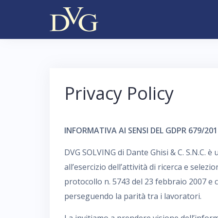
S
k
i
p
t
o
Privacy Policy
c
o
n
INFORMATIVA AI SENSI DEL GDPR 679/201
t
DVG SOLVING di Dante Ghisi & C. S.N.C. è u
e
all’esercizio dell’attività di ricerca e selez
n
protocollo n. 5743 del 23 febbraio 2007 e 
t
perseguendo la parità tra i lavoratori.