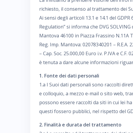
La invitiamo a prendere visione dell’infor
richiesto, il consenso al trattamento dei Su
Ai sensi degli articoli 13.1 e 14.1 del GDP
Regulation” si informa che DVG SOLVING di
Mantova 46100 in Piazza Frassino N.11A T
Reg. Imp. Mantova: 02078340201 – R.E.A. 
– Cap. Soc. 25.000,00 Euro i.v. P.IVA e C.F.
è tenuta a dare alcune informazioni riguarda
1. Fonte dei dati personali
1.a I Suoi dati personali sono raccolti dir
e colloquio, a mezzo e-mail o sito web, tra
possono essere raccolti da siti in cui lei ha
questi fossero pubblici, nel rispetto del G
2. Finalità e durata del trattamento