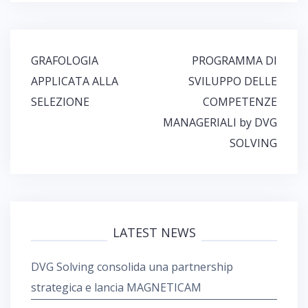
GRAFOLOGIA
PROGRAMMA DI
N
APPLICATA ALLA
SVILUPPO DELLE
a
SELEZIONE
COMPETENZE
v
i
MANAGERIALI by DVG
g
SOLVING
a
z
i
o
n
LATEST NEWS
e
a
DVG Solving consolida una partnership
r
t
strategica e lancia MAGNETICAM
i