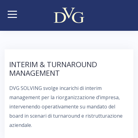
S
k
i
p
t
o
c
INTERIM & TURNAROUND
o
MANAGEMENT
n
t
DVG SOLVING svolge incarichi di interim
e
management per la riorganizzazione d’impresa,
n
intervenendo operativamente su mandato del
t
board in scenari di turnaround e ristrutturazione
aziendale.